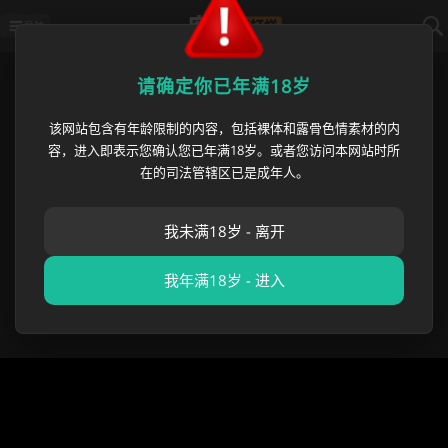
导航
首页
›
猎奇重口
›
新加坡医生 曹瑞安
请确定你已年满18岁
该网站包含有年龄限制的内容，包括裸体和露骨色情素材的内
新加坡医生 曹瑞安 澳洲医院偷拍
容，进入即表示您确认您已年满18岁。或者您访问本网站时所
案曝光 五年内对460名女医护人员
在的司法管辖区已是成年人。
录制约4500段私密视频
我未满18岁 - 离开
麻豆黑料哥
•
2026 年 06 月 05 日
猎奇重口
,
成人吃瓜
我年满18岁 - 进入